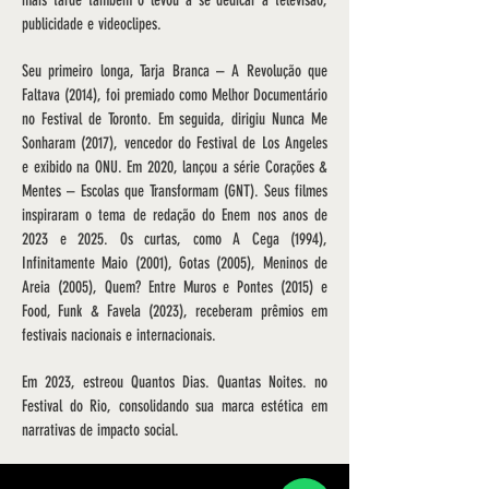
mais tarde também o levou a se dedicar à televisão,
publicidade e videoclipes.
Seu primeiro longa, Tarja Branca – A Revolução que
Faltava (2014), foi premiado como Melhor Documentário
no Festival de Toronto. Em seguida, dirigiu Nunca Me
Sonharam (2017), vencedor do Festival de Los Angeles
e exibido na ONU. Em 2020, lançou a série Corações &
Mentes – Escolas que Transformam (GNT). Seus filmes
inspiraram o tema de redação do Enem nos anos de
2023 e 2025. Os curtas, como A Cega (1994),
Infinitamente Maio (2001), Gotas (2005), Meninos de
Areia (2005), Quem? Entre Muros e Pontes (2015) e
Food, Funk & Favela (2023), receberam prêmios em
festivais nacionais e internacionais.
Em 2023, estreou Quantos Dias. Quantas Noites. no
Festival do Rio, consolidando sua marca estética em
narrativas de impacto social.