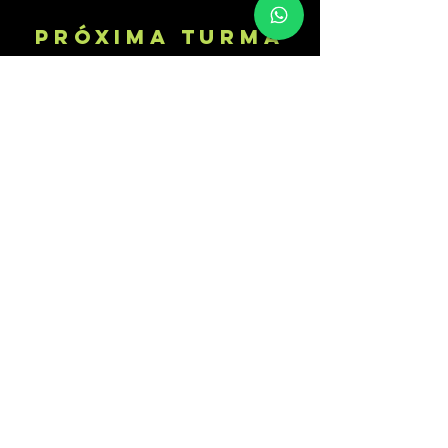
Próxima tURMA
25 a 30 de Maio de 2026
Segunda à sábado
das 19h00 às 22h00
​Inscrições Abertas​
Carga Horária: 15 horas
Online - Ao Vivo