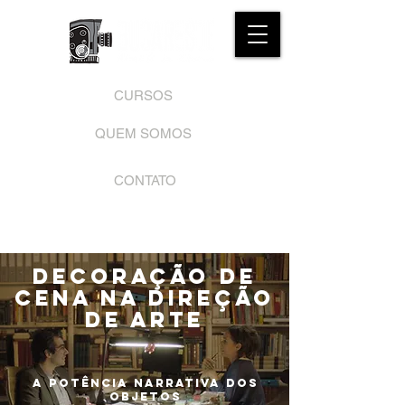
CURSOS
QUEM SOMOS
CONTATO
Decoraç
ão de
CENA Na Direção
de Arte
A Potência Na
rrativa dos
Objetos