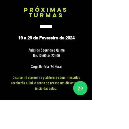
PróximaS
tURMAS
19 a 29 de Fevereiro de 2024
Aulas de Segunda
e Quinta
Das 19h00
às 22
h00
Carga Horária: 24 Horas
O curso irá ocorrer na plataforma Zoom - inscritos
receberão o link e senha de acesso um dia antes do
início das aulas.