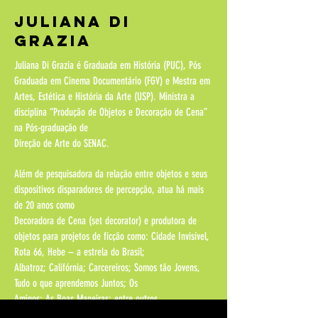
Juliana di
GRAZIA
Juliana Di Grazia é Graduada em História (PUC), Pós
Graduada em Cinema
Documentário (FGV) e Mestra em
Artes, Estética e História da Arte (USP). Ministra
a
disciplina “Produção de Objetos e Decoração de Cena”
na Pós-graduação de
Direção de Arte do SENAC.
Além de pesquisadora da relação entre objetos e
seus
dispositivos disparadores de percepção, atua há mais
de 20 anos como
Decoradora de Cena (set decorator) e produtora de
objetos para projetos de
ficção como: Cidade Invisível,
Rota 66, Hebe – a estrela do Brasil;
Albatroz;
Califórnia; Carcereiros; Somos tão Jovens,
Tudo o que aprendemos Juntos; Os
Amigos; As Boas Maneiras; entre outros.